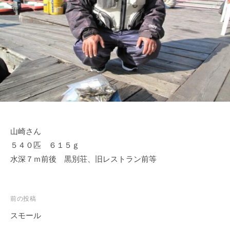
ス
i
ボ
_
ー
w
ト
e
/
b
ス
ワ
ン
ボ
ー
山崎さん
ト
５４０匹 ６１５ｇ
/
貸
水深７ｍ前後 黒別荘、旧レストラン前等
し
竿
/
投
前の投稿
ウ
稿
スモール
エ
ナ