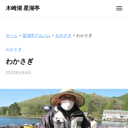
ュ
コ
ー
木崎湖 星湖亭
メ
ン
ニ
長
ュ
テ
ー
野
ン
県
ツ
ホーム
星湖亭アルバム
わかさぎ
わかさぎ
大
へ
町
わかさぎ
ス
市
キ
の
わかさぎ
ッ
レ
プ
2022年5月4日
b
ン
y
タ
s
ル
e
ボ
i
ー
k
ト
o
/
t
バ
e