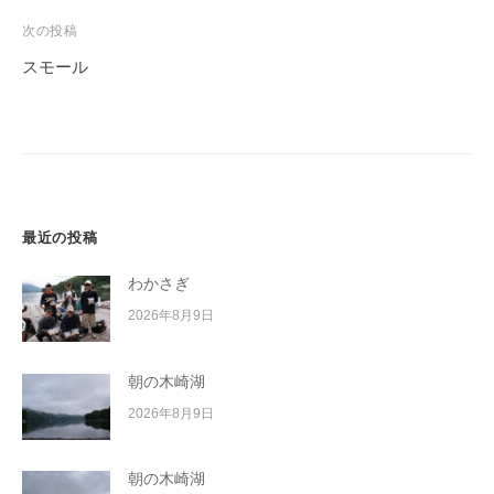
イ
ビ
次の投稿
ク
ゲ
スモール
ボ
ー
ー
シ
ド
ョ
ン
最近の投稿
わかさぎ
2026年8月9日
朝の木崎湖
2026年8月9日
朝の木崎湖