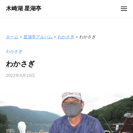
ュ
コ
ー
木崎湖 星湖亭
メ
ン
ニ
長
ュ
テ
ー
野
ン
県
ツ
ホーム
星湖亭アルバム
わかさぎ
わかさぎ
大
へ
町
わかさぎ
ス
市
キ
の
わかさぎ
ッ
レ
プ
2022年9月19日
b
ン
y
タ
サ
ル
イ
ボ
ト
ー
製
ト
作
/
者
バ