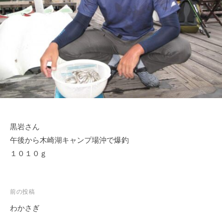
ス
ボ
ー
ト
/
ス
ワ
ン
ボ
ー
黒岩さん
ト
午後から木崎湖キャンプ場沖で爆釣
/
貸
１０１０ｇ
し
竿
/
投
前の投稿
ウ
稿
わかさぎ
エ
ナ