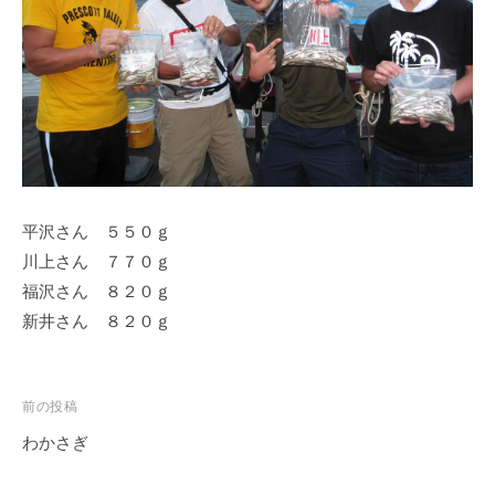
ス
i
ボ
_
ー
w
ト
e
/
b
ス
ワ
ン
平沢さん ５５０ｇ
ボ
ー
川上さん ７７０ｇ
ト
福沢さん ８２０ｇ
/
新井さん ８２０ｇ
貸
し
竿
投
前の投稿
/
稿
わかさぎ
ウ
ナ
エ