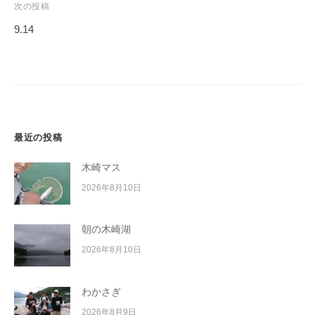
ビ
次の投稿
イ
ゲ
ク
9.14
ー
ボ
ー
シ
ド
ョ
ン
最近の投稿
木崎マス
2026年8月10日
朝の木崎湖
2026年8月10日
わかさぎ
2026年8月9日