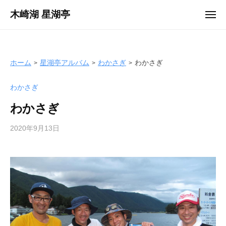
ュ
コ
ー
木崎湖 星湖亭
メ
ン
ニ
長
ュ
テ
ー
野
ン
県
ツ
ホーム
星湖亭アルバム
わかさぎ
わかさぎ
大
へ
町
わかさぎ
ス
市
キ
の
わかさぎ
ッ
レ
プ
2020年9月13日
b
ン
y
タ
s
ル
e
ボ
i
ー
k
ト
o
/
t
バ
e