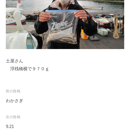
ス
i
ボ
_
ー
w
ト
e
/
b
ス
ワ
ン
土屋さん
ボ
ー
浮桟橋横で９７０ｇ
ト
/
貸
投
前の投稿
し
稿
わかさぎ
竿
ナ
/
ビ
次の投稿
ウ
ゲ
エ
9.21