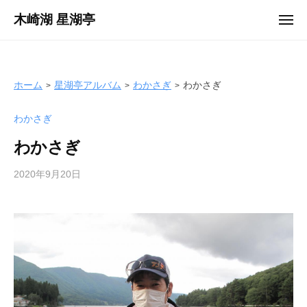
ュ
コ
ー
木崎湖 星湖亭
メ
ン
ニ
長
ュ
テ
ー
野
ン
県
ツ
ホーム
星湖亭アルバム
わかさぎ
わかさぎ
大
へ
町
わかさぎ
ス
市
キ
の
わかさぎ
ッ
レ
プ
2020年9月20日
b
ン
y
タ
s
ル
e
ボ
i
ー
k
ト
o
/
t
バ
e