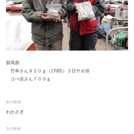
ス
i
ボ
_
ー
w
ト
e
/
b
ス
ワ
ン
群馬県
ボ
ー
竹本さん９２０ｇ（170匹）３日サオ頭
ト
コぺ吉さん７００ｇ
/
貸
し
投
前の投稿
竿
稿
わかさぎ
/
ナ
ウ
ビ
次の投稿
エ