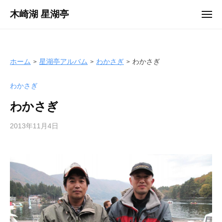
ュ
コ
ー
木崎湖 星湖亭
メ
ン
ニ
長
ュ
テ
ー
野
ン
県
ツ
ホーム
星湖亭アルバム
わかさぎ
わかさぎ
大
へ
町
わかさぎ
ス
市
キ
の
わかさぎ
ッ
レ
プ
2013年11月4日
b
ン
y
タ
s
ル
e
ボ
i
ー
k
ト
o
/
t
バ
e