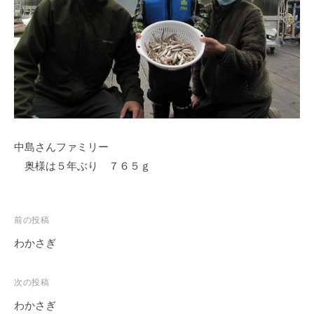
ス
i
ボ
_
ー
w
ト
e
/
b
ス
ワ
ン
中島さんファミリー
ボ
ー
奥様は５年ぶり ７６５ｇ
ト
/
貸
投
前の投稿
し
稿
わかさぎ
竿
ナ
/
ビ
次の投稿
ウ
ゲ
エ
わかさぎ