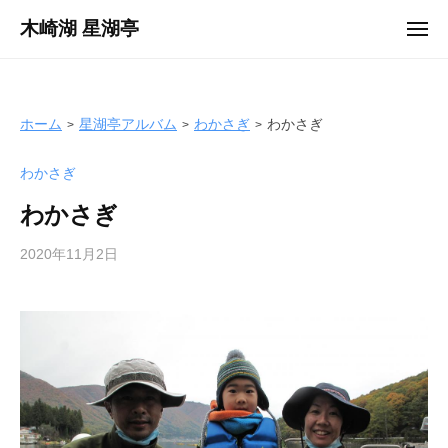
ュ
コ
ー
木崎湖 星湖亭
メ
ン
ニ
長
ュ
テ
ー
野
ン
県
ツ
ホーム
星湖亭アルバム
わかさぎ
わかさぎ
大
へ
町
わかさぎ
ス
市
キ
の
わかさぎ
ッ
レ
プ
2020年11月2日
b
ン
y
タ
s
ル
e
ボ
i
ー
k
ト
o
/
t
バ
e