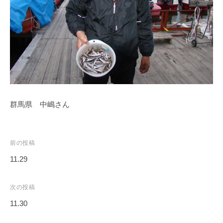
ス
i
ボ
_
ー
w
ト
e
/
b
ス
ワ
ン
群馬県 中嶋さん
ボ
ー
ト
/
投
前の投稿
貸
稿
11.29
し
ナ
竿
ビ
次の投稿
/
ゲ
11.30
ウ
ー
エ