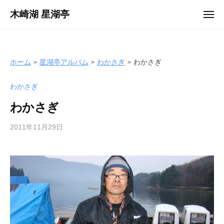
ュ
コ
ー
木崎湖 星湖亭
メ
ン
ニ
長
ュ
テ
ー
野
ン
県
ツ
ホーム
星湖亭アルバム
わかさぎ
わかさぎ
大
へ
町
わかさぎ
ス
市
キ
の
わかさぎ
ッ
レ
プ
2011年11月29日
b
ン
y
タ
s
ル
e
ボ
i
ー
k
ト
o
/
t
バ
e