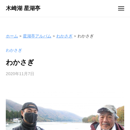
ュ
コ
ー
木崎湖 星湖亭
メ
ン
ニ
長
ュ
テ
ー
野
ン
県
ツ
ホーム
星湖亭アルバム
わかさぎ
わかさぎ
大
へ
町
わかさぎ
ス
市
キ
の
わかさぎ
ッ
レ
プ
2020年11月7日
b
ン
y
タ
s
ル
e
ボ
i
ー
k
ト
o
/
t
バ
e