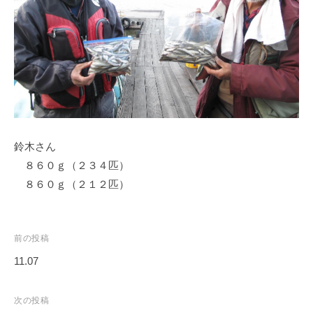
ス
i
ボ
_
ー
w
ト
e
/
b
ス
ワ
ン
鈴木さん
ボ
ー
８６０ｇ（２３４匹）
ト
８６０ｇ（２１２匹）
/
貸
し
投
前の投稿
竿
稿
11.07
/
ナ
ウ
ビ
次の投稿
エ