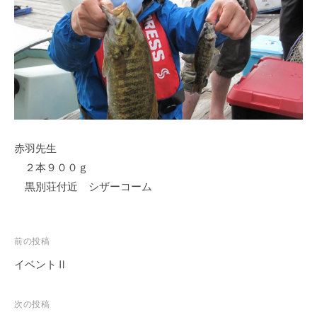
ス
i
ボ
_
ー
w
ト
e
/
b
ス
ワ
ン
赤羽先生
ボ
ー
２本９００ｇ
ト
黒別荘付近 シザーコーム
/
貸
し
投
前の投稿
竿
稿
イベントⅡ
/
ナ
ウ
ビ
次の投稿
エ