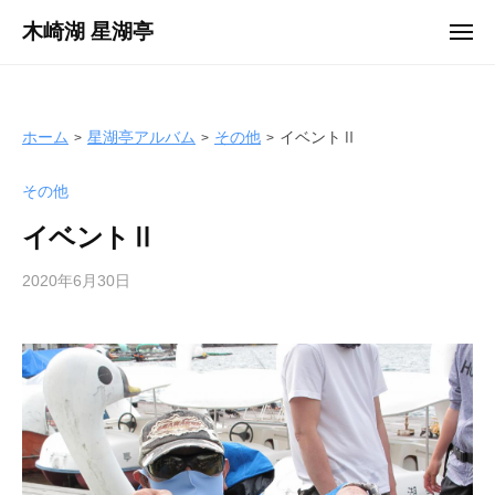
ュ
コ
ー
木崎湖 星湖亭
メ
ン
ニ
長
ュ
テ
ー
野
ン
県
ツ
ホーム
星湖亭アルバム
その他
イベントⅡ
大
へ
町
その他
ス
市
キ
の
イベントⅡ
ッ
レ
プ
2020年6月30日
b
ン
y
タ
s
ル
e
ボ
i
ー
k
ト
o
/
t
バ
e