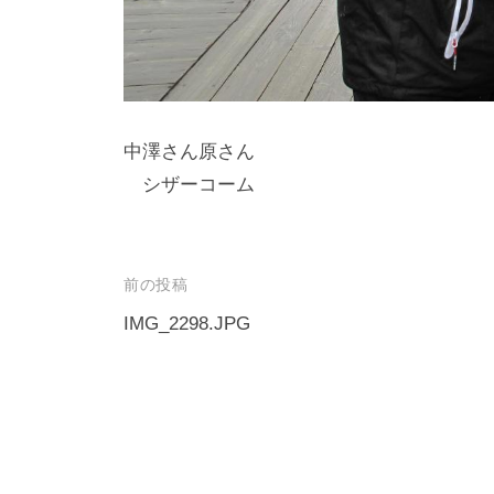
し
竿
/
ウ
中澤さん原さん
エ
シザーコーム
イ
ク
ボ
ー
投
前の投稿
ド
稿
IMG_2298.JPG
ナ
ビ
ゲ
ー