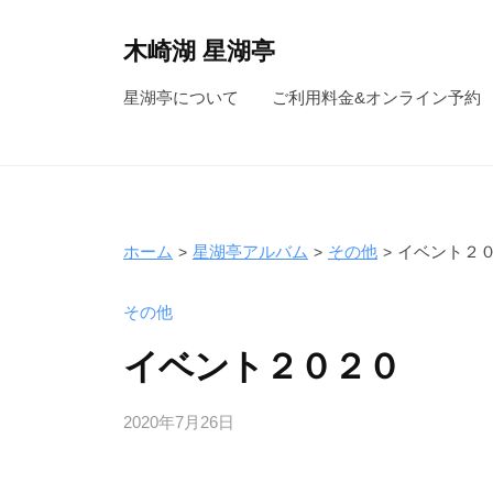
コ
ン
木崎湖 星湖亭
テ
長
星湖亭について
ご利用料金&オンライン予約
ン
野
ツ
県
へ
大
ス
町
キ
市
ホーム
星湖亭アルバム
その他
イベント２
ッ
の
レ
プ
その他
ン
イベント２０２０
タ
ル
2020年7月26日
b
ボ
y
ー
s