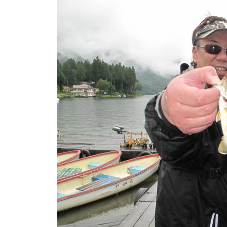
ト
e
/
i
バ
k
ス
o
ボ
t
e
ー
i
ト
_
/
w
ス
e
ワ
b
ン
ボ
ー
ト
/
貸