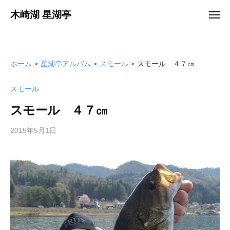
ュ
コ
ー
木崎湖 星湖亭
メ
ン
ニ
長
ュ
テ
ー
野
ン
県
ツ
ホーム
星湖亭アルバム
スモール
スモール ４７㎝
大
へ
町
スモール
ス
市
キ
の
スモール ４７㎝
ッ
レ
プ
2015年5月1日
b
ン
y
タ
s
ル
e
ボ
i
ー
k
ト
o
/
t
バ
e