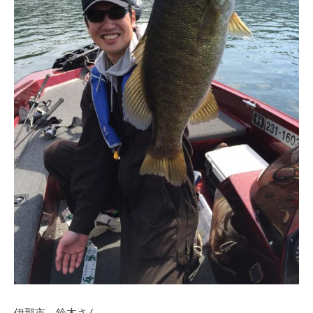
ス
i
ボ
_
ー
w
ト
e
/
b
ス
ワ
ン
ボ
ー
ト
/
貸
し
竿
/
ウ
エ
伊那市 鈴木さん