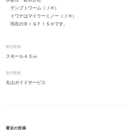
イ
テンプトワーム（ＪＨ）
ク
イワナはマイラーミノー（ＪＨ）
ボ
現在のＢＩＧＦＩＳＨです。
ー
ド
投
前の投稿
稿
スモール４３㎝
ナ
ビ
次の投稿
ゲ
丸山ガイドサービス
ー
シ
ョ
ン
最近の投稿