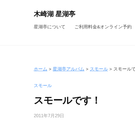
コ
ン
木崎湖 星湖亭
テ
長
星湖亭について
ご利用料金&オンライン予約
ン
野
ツ
県
へ
大
ス
町
キ
市
ホーム
星湖亭アルバム
スモール
スモール
ッ
の
レ
プ
スモール
ン
スモールです！
タ
ル
2011年7月29日
b
ボ
y
ー
s