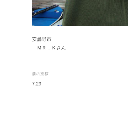
し
竿
/
ウ
安曇野市
エ
ＭＲ．Ｋさん
イ
ク
ボ
ー
投
前の投稿
ド
稿
7.29
ナ
ビ
ゲ
ー