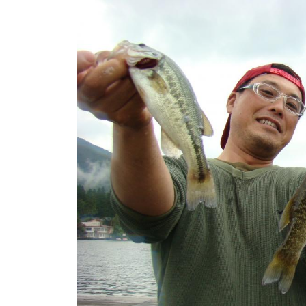
ト
e
/
i
バ
k
ス
o
ボ
t
e
ー
i
ト
_
/
w
ス
e
ワ
b
ン
ボ
ー
ト
/
貸