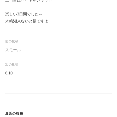
イ
ク
楽しい3日間でした～
ボ
木崎湖来ないと損ですよ
ー
ド
投
前の投稿
稿
スモール
ナ
ビ
次の投稿
ゲ
6.10
ー
シ
ョ
ン
最近の投稿