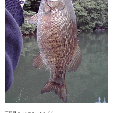
ス
i
ボ
_
ー
w
ト
e
/
b
ス
ワ
ン
ボ
ー
ト
/
貸
し
竿
/
ウ
エ
三日目はロイヤルシャッド？