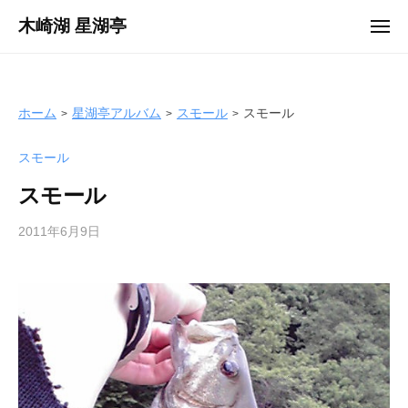
ュ
コ
ー
木崎湖 星湖亭
メ
ン
ニ
長
ュ
テ
ー
野
ン
県
ツ
ホーム
星湖亭アルバム
スモール
スモール
大
へ
町
スモール
ス
市
キ
の
スモール
ッ
レ
プ
2011年6月9日
b
ン
y
タ
s
ル
e
ボ
i
ー
k
ト
o
/
t
バ
e