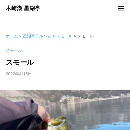
ュ
コ
ー
木崎湖 星湖亭
メ
ン
ニ
長
ュ
テ
ー
野
ン
県
ツ
ホーム
星湖亭アルバム
スモール
スモール
大
へ
町
スモール
ス
市
キ
の
スモール
ッ
レ
プ
2022年4月5日
b
ン
y
タ
s
ル
e
ボ
i
ー
k
ト
o
/
t
バ
e