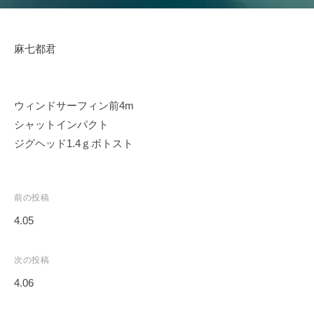
イ
ク
ボ
麻七都君
ー
ド
ウィンドサーフィン前4m
シャットインパクト
ジグヘッド1.4ｇボトスト
投
前の投稿
稿
4.05
ナ
ビ
次の投稿
ゲ
4.06
ー