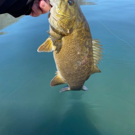
ス
i
ボ
_
ー
w
ト
e
/
b
ス
ワ
ン
ボ
ー
ト
/
貸
し
竿
/
ウ
エ