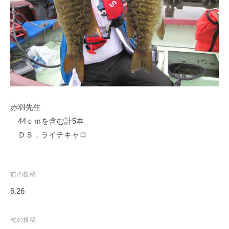
ス
i
ボ
_
ー
w
ト
e
/
b
ス
ワ
ン
赤羽先生
ボ
ー
44ｃｍを含む計5本
ト
ＤＳ，ライチキャロ
/
貸
し
投
前の投稿
竿
稿
6.26
/
ナ
ウ
ビ
次の投稿
エ