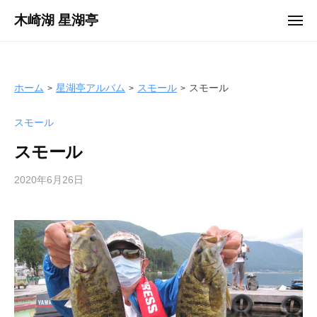
ュ
コ
ー
木崎湖 星湖亭
メ
ン
ニ
長
ュ
テ
ー
野
ン
県
ツ
ホーム
星湖亭アルバム
スモール
スモール
大
へ
町
スモール
ス
市
キ
の
スモール
ッ
レ
プ
2020年6月26日
b
ン
y
タ
s
ル
e
ボ
i
ー
k
ト
o
/
t
バ
e