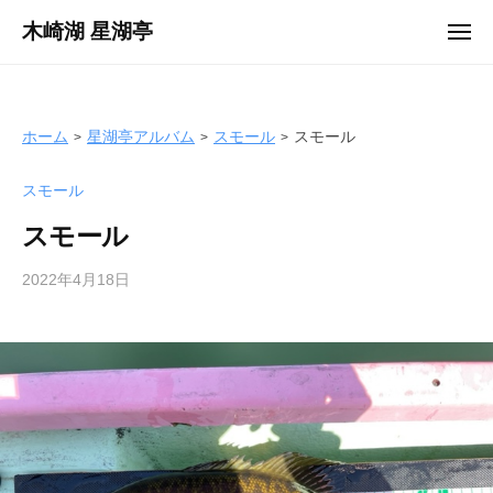
ュ
コ
ー
木崎湖 星湖亭
メ
ン
ニ
長
ュ
テ
ー
野
ン
県
ツ
ホーム
星湖亭アルバム
スモール
スモール
大
へ
町
スモール
ス
市
キ
の
スモール
ッ
レ
プ
2022年4月18日
b
ン
y
タ
s
ル
e
ボ
i
ー
k
ト
o
/
t
バ
e