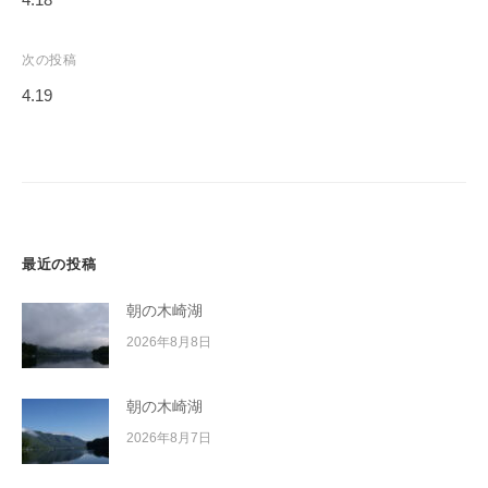
イ
ナ
ク
ビ
次の投稿
ボ
ゲ
ー
4.19
ー
ド
シ
ョ
ン
最近の投稿
朝の木崎湖
2026年8月8日
朝の木崎湖
2026年8月7日