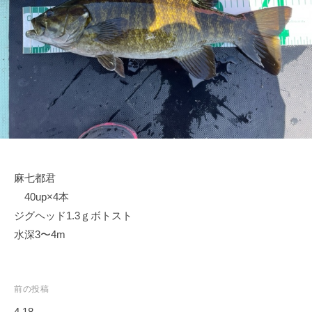
ス
i
ボ
_
ー
w
ト
e
/
b
ス
ワ
ン
ボ
ー
麻七都君
ト
40up×4本
/
貸
ジグヘッド1.3ｇボトスト
し
水深3〜4m
竿
/
ウ
投
前の投稿
エ
稿
4.18