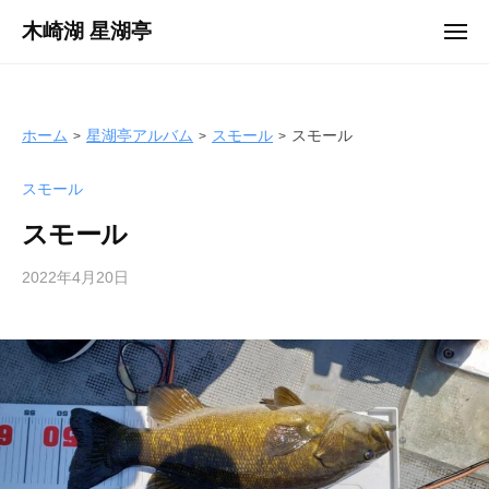
ュ
コ
ー
木崎湖 星湖亭
メ
ン
ニ
長
ュ
テ
ー
野
ン
県
ツ
ホーム
星湖亭アルバム
スモール
スモール
大
へ
町
スモール
ス
市
キ
の
スモール
ッ
レ
プ
2022年4月20日
b
ン
y
タ
s
ル
e
ボ
i
ー
k
ト
o
/
t
バ
e