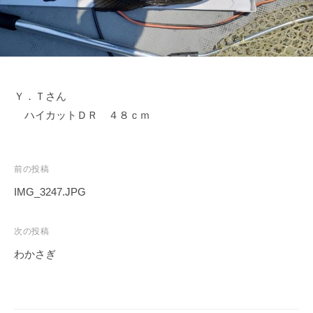
ス
i
ボ
_
ー
w
ト
e
/
b
ス
Ｙ．Ｔさん
ワ
ハイカットＤＲ ４８ｃｍ
ン
ボ
ー
投
前の投稿
ト
稿
IMG_3247.JPG
/
ナ
貸
ビ
次の投稿
し
ゲ
竿
わかさぎ
ー
/
ウ
シ
エ
ョ