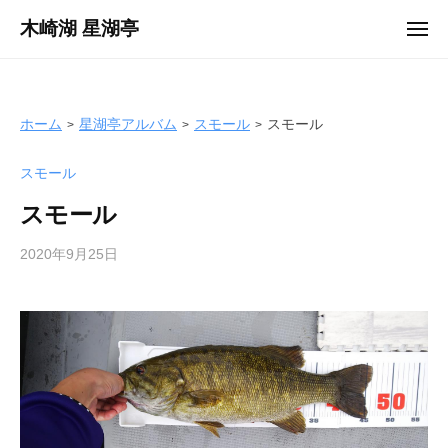
ュ
コ
ー
木崎湖 星湖亭
メ
ン
ニ
長
ュ
テ
ー
野
ン
県
ツ
ホーム
星湖亭アルバム
スモール
スモール
大
へ
町
スモール
ス
市
キ
の
スモール
ッ
レ
プ
2020年9月25日
b
ン
y
タ
s
ル
e
ボ
i
ー
k
ト
o
/
t
バ
e