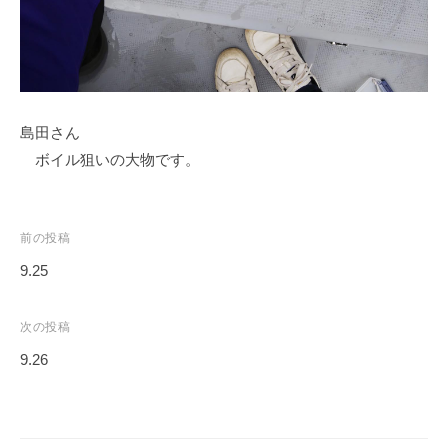
ス
i
ボ
_
ー
w
ト
e
/
b
島田さん
ス
ワ
ボイル狙いの大物です。
ン
ボ
ー
投
前の投稿
ト
稿
9.25
/
ナ
貸
ビ
次の投稿
し
ゲ
9.26
竿
ー
/
シ
ウ
ョ
エ