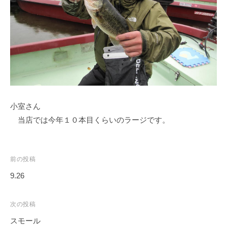
ス
i
ボ
_
ー
w
ト
e
/
b
ス
ワ
ン
小室さん
ボ
ー
当店では今年１０本目くらいのラージです。
ト
/
貸
投
前の投稿
し
稿
9.26
竿
ナ
/
ビ
次の投稿
ウ
ゲ
エ
スモール