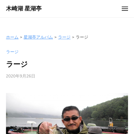
ュ
コ
ー
木崎湖 星湖亭
メ
ン
ニ
長
ュ
テ
ー
野
ン
県
ツ
ホーム
星湖亭アルバム
ラージ
ラージ
大
へ
町
ラージ
ス
市
キ
の
ラージ
ッ
レ
プ
2020年9月26日
b
ン
y
タ
s
ル
e
ボ
i
ー
k
ト
o
/
t
バ
e