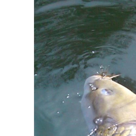
ト
e
/
i
バ
k
ス
o
ボ
t
e
ー
i
ト
_
/
w
ス
e
ワ
b
ン
ボ
ー
ト
/
貸