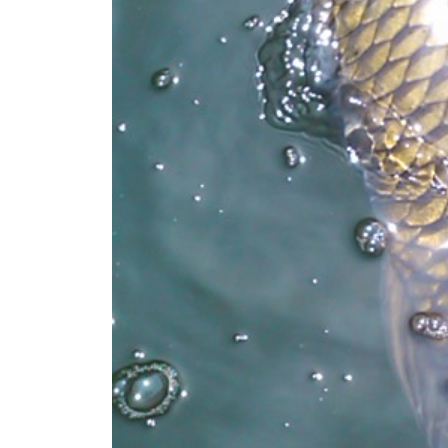
し
竿
/
ウ
エ
イ
ク
ボ
ー
ド