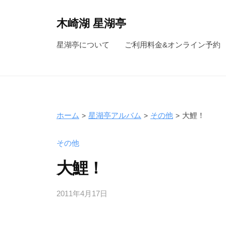
コ
ン
木崎湖 星湖亭
テ
長
星湖亭について
ご利用料金&オンライン予約
ン
野
ツ
県
へ
大
ス
町
キ
市
ホーム
星湖亭アルバム
その他
大鯉！
ッ
の
レ
プ
その他
ン
大鯉！
タ
ル
2011年4月17日
b
ボ
y
ー
s