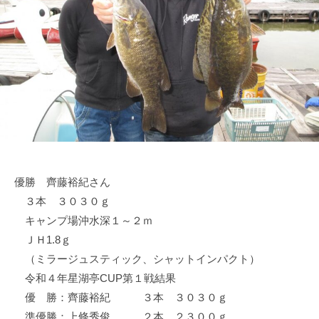
ス
i
ボ
_
ー
w
ト
e
/
b
ス
ワ
ン
ボ
ー
優勝 齊藤裕紀さん
ト
３本 ３０３０ｇ
/
貸
キャンプ場沖水深１～２ｍ
し
ＪＨ1.8ｇ
竿
（ミラージュスティック、シャットインパクト）
/
令和４年星湖亭CUP第１戦結果
ウ
優 勝：齊藤裕紀 ３本 ３０３０ｇ
エ
準優勝：上條秀俊 ２本 ２３００ｇ