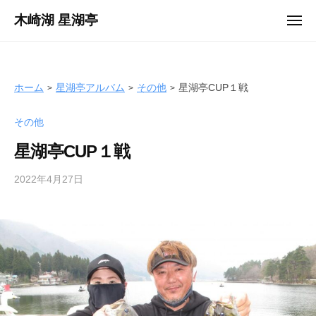
ュ
コ
ー
木崎湖 星湖亭
メ
ン
ニ
長
ュ
テ
ー
野
ン
県
ツ
ホーム
星湖亭アルバム
その他
星湖亭CUP１戦
大
へ
町
その他
ス
市
キ
の
星湖亭CUP１戦
ッ
レ
プ
2022年4月27日
b
ン
y
タ
s
ル
e
ボ
i
ー
k
ト
o
/
t
バ
e