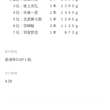
イ
３位：坂上光弘 １本 １３９０ｇ
ク
４位：矢後一彦 １本 １３４０ｇ
ボ
５位：北原麻七都 １本 １２８０ｇ
ー
６位：宮崎駿 ２本 １１２０ｇ
ド
７位：羽賀哲也 １本 ８７０ｇ
投
前の投稿
稿
星湖亭CUP１戦
ナ
ビ
次の投稿
ゲ
4.28
ー
シ
ョ
ン