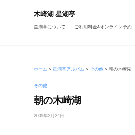
コ
ン
木崎湖 星湖亭
テ
長
星湖亭について
ご利用料金&オンライン予約
ン
野
ツ
県
へ
大
ス
町
キ
市
ホーム
星湖亭アルバム
その他
朝の木崎湖
ッ
の
レ
プ
その他
ン
朝の木崎湖
タ
ル
2009年3月24日
b
ボ
y
ー
s