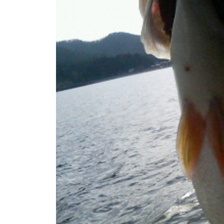
ト
e
/
i
バ
k
ス
o
ボ
t
e
ー
i
ト
_
/
w
ス
e
ワ
b
ン
ボ
ー
ト
/
貸