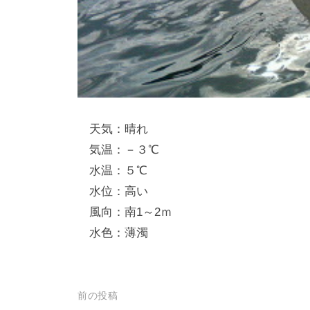
し
竿
/
ウ
エ
イ
天気：晴れ
ク
気温：－３℃
ボ
水温：５℃
ー
水位：高い
ド
風向：南1～2ｍ
水色：薄濁
投
前の投稿