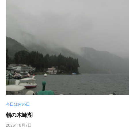
今日は何の日
朝の木崎湖
2025年8月7日
b