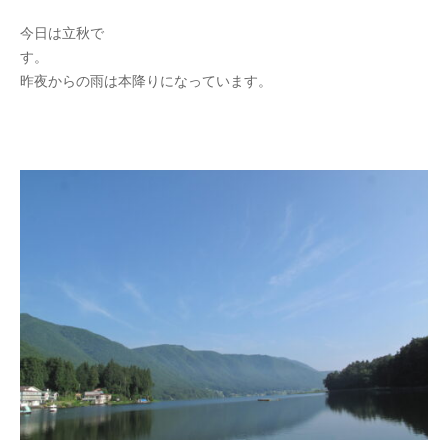
y
今日は立秋で
s
す
e
昨夜からの雨は本降りになって
i
k
o
t
e
i
_
w
e
b