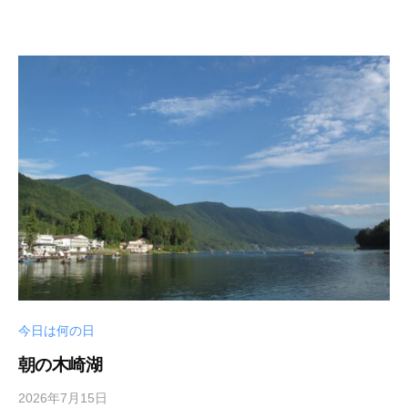
t
e
i
_
w
e
b
今日は何の日
朝の木崎湖
2026年7月15日
b