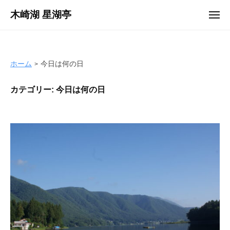
コ
木崎湖 星湖亭
メ
ン
ニ
長
ュ
テ
ー
野
ン
県
ツ
ホーム
今日は何の日
大
へ
町
カテゴリー:
今日は何の日
ス
市
キ
の
ッ
レ
プ
ン
タ
ル
ボ
ー
ト
/
バ