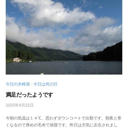
i
_
w
e
b
今日の木崎湖
今日は何の日
/
満足だったようです
2025年9月22日
b
y
今朝の気温は１４℃、思わずダウンコートで出勤です。朝夜と寒
s
くなるので厚めの毛布で就寝です。昨日は天気に左右されまし
e