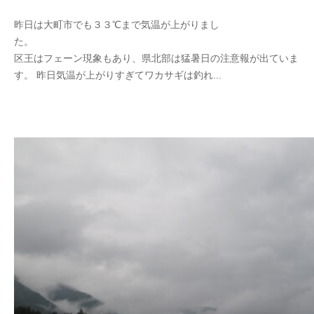
y
昨日は大町市でも３３℃まで気温が上がりまし
s
た。
e
区王はフェーン現象もあり、県北部は猛暑日の注意報が出ていま
i
す。 昨日気温が上がりすぎてワカサギは釣れ...
k
o
t
e
i
_
w
e
b