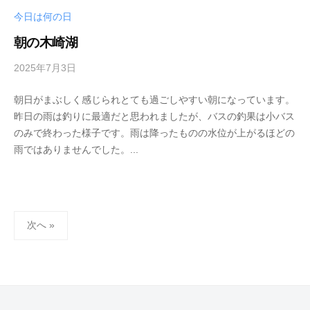
今日は何の日
朝の木崎湖
2025年7月3日
b
y
朝日がまぶしく感じられとても過ごしやすい朝になっています。
s
昨日の雨は釣りに最適だと思われましたが、バスの釣果は小バス
e
のみで終わった様子です。雨は降ったものの水位が上がるほどの
i
雨ではありませんでした。...
k
o
t
e
投
i
次へ »
_
稿
w
の
e
ペ
b
ー