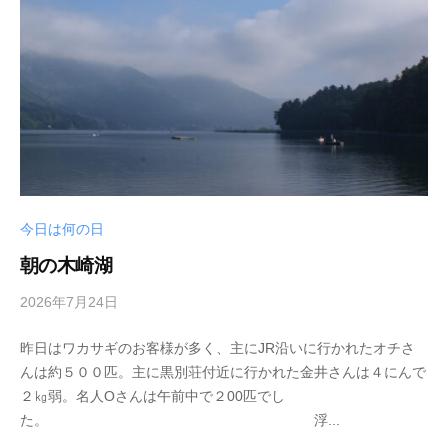
e
イ
b
ク
ボ
ー
ド
今日は何の日
朝の木崎湖
2026年7月24日
b
y
昨日はワカサギのお客様が多く、主にJR沿いに行かれたオチさ
s
んは約５００匹。主に黒別荘付近に行かれた金井さんは４にんで
e
２㎏弱。名人Oさんは午前中で２00匹でし
i
た。 浮...
k
o