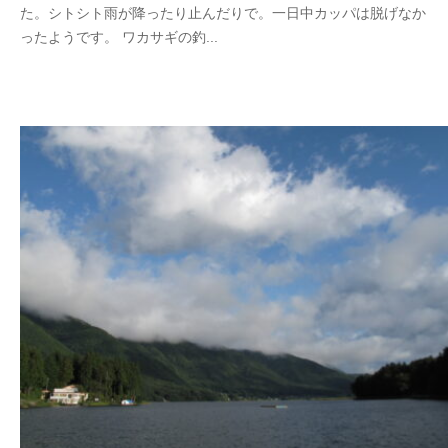
た。シトシト雨が降ったり止んだりで。一日中カッパは脱げなか
i
ったようです。 ワカサギの釣...
k
o
t
e
i
_
w
e
b