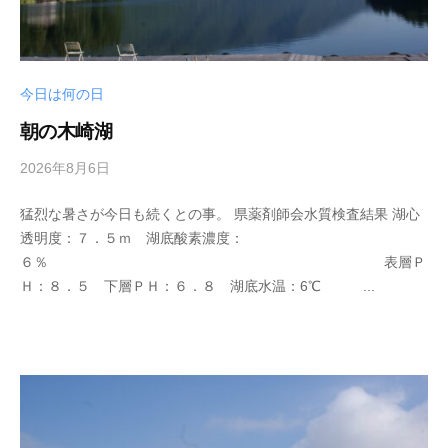
ス
ボ
ー
ト
今日は何の日
/
朝の木崎湖
ス
ワ
2026年8月6日
b
ン
y
ボ
猛烈な暑さが今日も続くとの事。 県薬剤師会水質検査結果 湖心
s
ー
透明度：７．５ｍ 湖底酸素濃度：
e
ト
６％ 表層Ｐ
i
/
Ｈ：８．５ 下層ＰＨ：６．８ 湖底水温：6℃ ...
k
貸
o
し
t
竿
e
/
i
_
ウ
w
エ