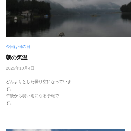
今日は何の日
朝の気温
2025年10月4日
b
y
どんよりとした曇り空になっていま
s
す
e
午後から弱い雨になる予報で
i
す。 ..
k
o
t
e