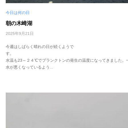
今日は何の日
朝の木崎湖
2025年9月21日
b
y
今週はしばらく晴れの日が続くようで
s
す
e
水温も23～２４℃でプランクトンの発生の温度になってきました。
i
水が悪くなっているよう...
k
o
t
e
i
_
w
e
b