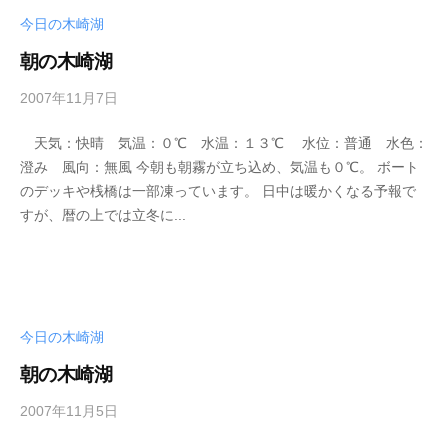
i
今日の木崎湖
_
w
朝の木崎湖
e
b
2007年11月7日
b
y
天気：快晴 気温：０℃ 水温：１３℃ 水位：普通 水色：
s
澄み 風向：無風 今朝も朝霧が立ち込め、気温も０℃。 ボート
e
のデッキや桟橋は一部凍っています。 日中は暖かくなる予報で
i
すが、暦の上では立冬に...
k
o
t
e
i
今日の木崎湖
_
w
朝の木崎湖
e
b
2007年11月5日
b
y