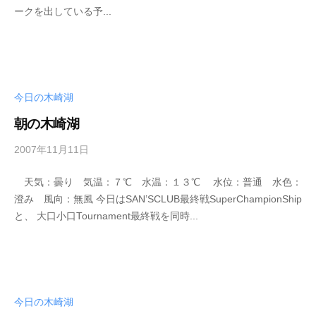
ス
ークを出している予...
k
ボ
o
ー
t
ト
e
/
i
ス
今日の木崎湖
_
ワ
w
朝の木崎湖
ン
e
ボ
b
2007年11月11日
b
ー
y
天気：曇り 気温：７℃ 水温：１３℃ 水位：普通 水色：
ト
s
澄み 風向：無風 今日はSAN’SCLUB最終戦SuperChampionShip
/
e
と、 大口小口Tournament最終戦を同時...
i
貸
k
し
o
竿
t
/
e
ウ
今日の木崎湖
i
エ