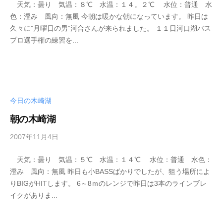
天気：曇り 気温：８℃ 水温：１４。２℃ 水位：普通 水
s
色：澄み 風向：無風 今朝は暖かな朝になっています。 昨日は
e
久々に”月曜日の男”河合さんが来られました。 １１日河口湖バス
i
プロ選手権の練習を...
k
o
t
e
i
今日の木崎湖
_
w
朝の木崎湖
e
b
2007年11月4日
b
y
天気：曇り 気温：５℃ 水温：１４℃ 水位：普通 水色：
s
澄み 風向：無風 昨日も小BASSばかりでしたが、狙う場所によ
e
りBIGがHITします。 6～8ｍのレンジで昨日は3本のラインブレ
i
イクがありま...
k
o
t