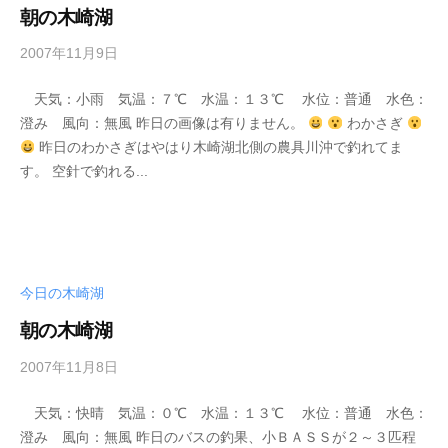
_
イ
朝の木崎湖
w
ク
e
2007年11月9日
b
ボ
b
y
ー
天気：小雨 気温：７℃ 水温：１３℃ 水位：普通 水色：
s
ド
澄み 風向：無風 昨日の画像は有りません。
わかさぎ
e
昨日のわかさぎはやはり木崎湖北側の農具川沖で釣れてま
i
す。 空針で釣れる...
k
o
t
e
i
今日の木崎湖
_
w
朝の木崎湖
e
b
2007年11月8日
b
y
天気：快晴 気温：０℃ 水温：１３℃ 水位：普通 水色：
s
澄み 風向：無風 昨日のバスの釣果、小ＢＡＳＳが２～３匹程
e