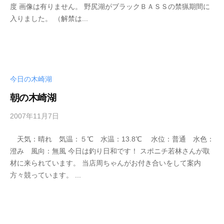
度 画像は有りません。 野尻湖がブラックＢＡＳＳの禁猟期間に
i
入りました。 （解禁は...
k
o
t
e
i
今日の木崎湖
_
w
朝の木崎湖
e
b
2007年11月7日
b
y
天気：晴れ 気温：５℃ 水温：13.8℃ 水位：普通 水色：
s
澄み 風向：無風 今日は釣り日和です！ スポニチ若林さんが取
e
材に来られています。 当店周ちゃんがお付き合いをして案内
i
方々競っています。 ...
k
o
t
e