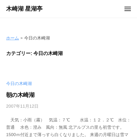
ュ
コ
ー
木崎湖 星湖亭
メ
ン
ニ
長
ュ
テ
ー
野
ン
県
ツ
ホーム
今日の木崎湖
大
へ
町
カテゴリー:
今日の木崎湖
ス
市
キ
の
ッ
レ
プ
ン
今日の木崎湖
タ
ル
朝の木崎湖
ボ
2007年11月12日
b
ー
y
ト
天気：小雨（霧） 気温：７℃ 水温：１２．２℃ 水位：
s
/
普通 水色：澄み 風向：無風 北アルプスの里も初雪です。
e
バ
1500ｍ付近まで薄っすら白くなりました。 来週の月曜日は雪マ
i