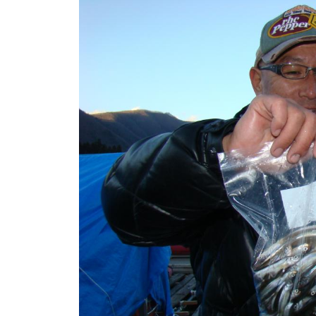
ト
e
/
i
バ
k
ス
o
ボ
t
e
ー
i
ト
_
/
w
ス
e
ワ
b
ン
ボ
ー
ト
/
貸