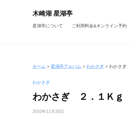
コ
ン
木崎湖 星湖亭
テ
長
星湖亭について
ご利用料金&オンライン予約
ン
野
ツ
県
へ
大
ス
町
キ
市
ホーム
星湖亭アルバム
わかさぎ
わかさぎ
ッ
の
レ
プ
わかさぎ
ン
わかさぎ ２．１Ｋｇ
タ
ル
2010年11月28日
b
ボ
y
ー
s