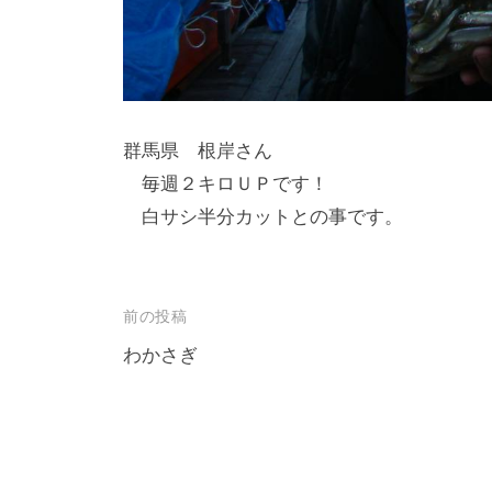
し
竿
/
ウ
群馬県 根岸さん
エ
毎週２キロＵＰです！
イ
白サシ半分カットとの事です。
ク
ボ
ー
ド
投
前の投稿
稿
わかさぎ
ナ
ビ
ゲ