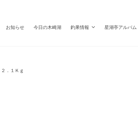
お知らせ
今日の木崎湖
釣果情報
星湖亭アルバム
 ２．１Ｋｇ