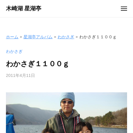
ュ
コ
ー
木崎湖 星湖亭
メ
ン
ニ
長
ュ
テ
ー
野
ン
県
ツ
ホーム
星湖亭アルバム
わかさぎ
わかさぎ１１００ｇ
大
へ
町
わかさぎ
ス
市
キ
の
わかさぎ１１００ｇ
ッ
レ
プ
2011年4月11日
b
ン
y
タ
s
ル
e
ボ
i
ー
k
ト
o
/
t
バ
e