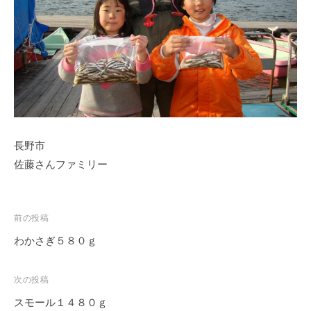
ス
i
ボ
_
ー
w
ト
e
/
b
ス
ワ
ン
長野市
ボ
ー
佐藤さんファミリー
ト
/
貸
投
前の投稿
し
稿
わかさぎ５８０ｇ
竿
ナ
/
ビ
次の投稿
ウ
ゲ
エ
スモール１４８０ｇ