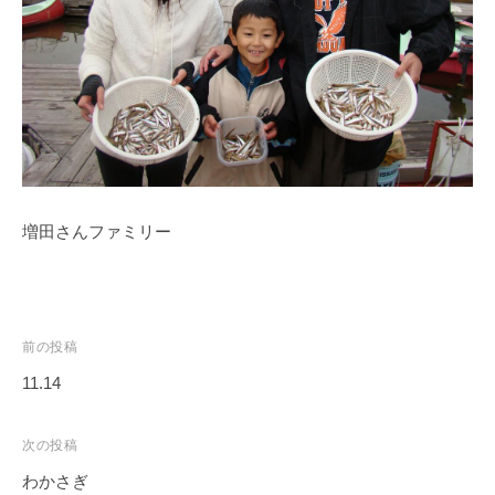
ス
i
ボ
_
ー
w
ト
e
/
b
ス
ワ
ン
増田さんファミリー
ボ
ー
ト
/
貸
投
前の投稿
し
稿
11.14
竿
ナ
/
ビ
次の投稿
ウ
ゲ
エ
わかさぎ