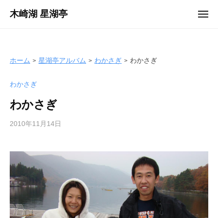
ュ
コ
ー
木崎湖 星湖亭
メ
ン
ニ
長
ュ
テ
ー
野
ン
県
ツ
ホーム
星湖亭アルバム
わかさぎ
わかさぎ
大
へ
町
わかさぎ
ス
市
キ
の
わかさぎ
ッ
レ
プ
2010年11月14日
b
ン
y
タ
s
ル
e
ボ
i
ー
k
ト
o
/
t
バ
e