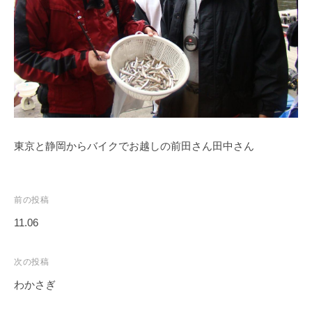
ス
i
ボ
_
ー
w
ト
e
/
b
ス
ワ
ン
東京と静岡からバイクでお越しの前田さん田中さん
ボ
ー
ト
/
投
前の投稿
貸
稿
11.06
し
ナ
竿
ビ
次の投稿
/
ゲ
わかさぎ
ウ
ー
エ