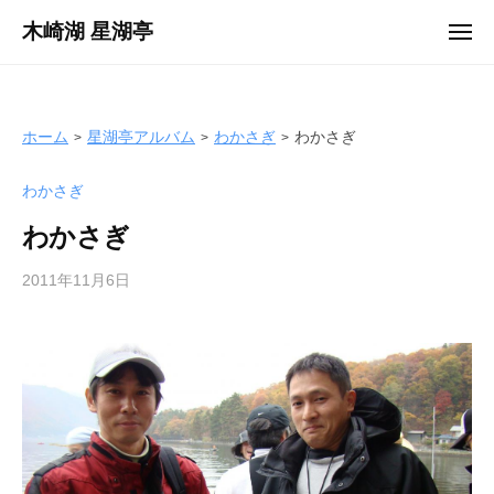
ュ
コ
ー
木崎湖 星湖亭
メ
ン
ニ
長
ュ
テ
ー
野
ン
県
ツ
ホーム
星湖亭アルバム
わかさぎ
わかさぎ
大
へ
町
わかさぎ
ス
市
キ
の
わかさぎ
ッ
レ
プ
2011年11月6日
b
ン
y
タ
s
ル
e
ボ
i
ー
k
ト
o
/
t
バ
e