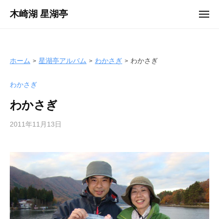
ュ
コ
ー
木崎湖 星湖亭
メ
ン
ニ
長
ュ
テ
ー
野
ン
県
ツ
ホーム
星湖亭アルバム
わかさぎ
わかさぎ
大
へ
町
わかさぎ
ス
市
キ
の
わかさぎ
ッ
レ
プ
2011年11月13日
b
ン
y
タ
s
ル
e
ボ
i
ー
k
ト
o
/
t
バ
e