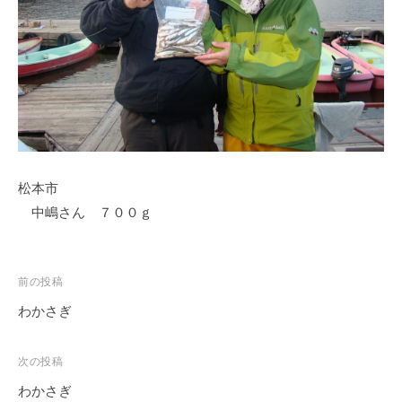
ス
i
ボ
_
ー
w
ト
e
/
b
ス
ワ
ン
松本市
ボ
ー
中嶋さん ７００ｇ
ト
/
貸
投
前の投稿
し
稿
わかさぎ
竿
ナ
/
ビ
次の投稿
ウ
ゲ
エ
わかさぎ