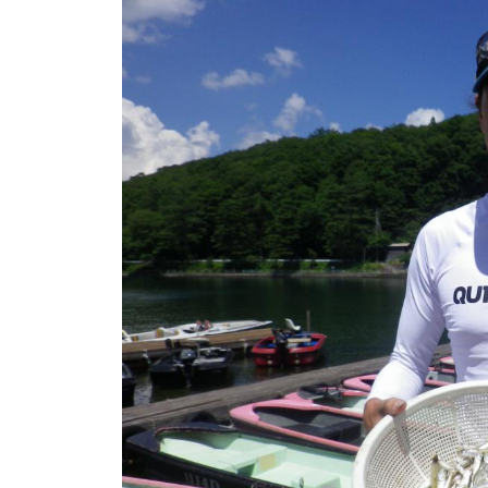
ト
e
/
i
バ
k
ス
o
ボ
t
e
ー
i
ト
_
/
w
ス
e
ワ
b
ン
ボ
ー
ト
/
貸