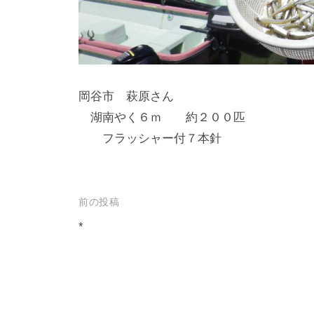
し
竿
/
ウ
岡谷市 萩原さん
エ
湖南やく６ｍ 約２００匹
イ
フラッシャー付７本針
ク
ボ
ー
ド
投
前の投稿
稿
*
ナ
ビ
ゲ