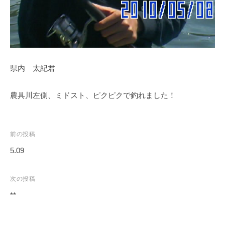
イ
ク
ボ
ー
ド
県内 太紀君
農具川左側、ミドスト、ピクピクで釣れました！
投
前の投稿
稿
5.09
ナ
ビ
次の投稿
ゲ
**
ー
シ