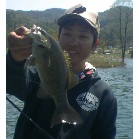
ス
i
ボ
_
ー
w
ト
e
/
b
ス
ワ
ン
ボ
ー
ト
/
貸
し
竿
/
ウ
エ