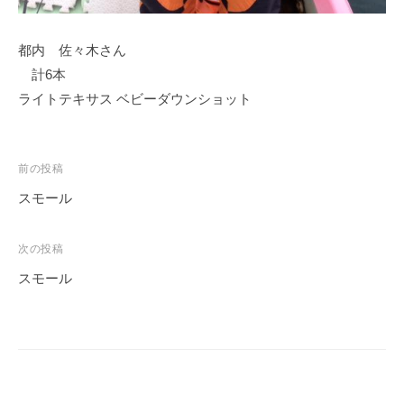
イ
ク
都内 佐々木さん
ボ
計6本
ー
ライトテキサス ベビーダウンショット
ド
投
前の投稿
稿
スモール
ナ
ビ
次の投稿
ゲ
スモール
ー
シ
ョ
ン