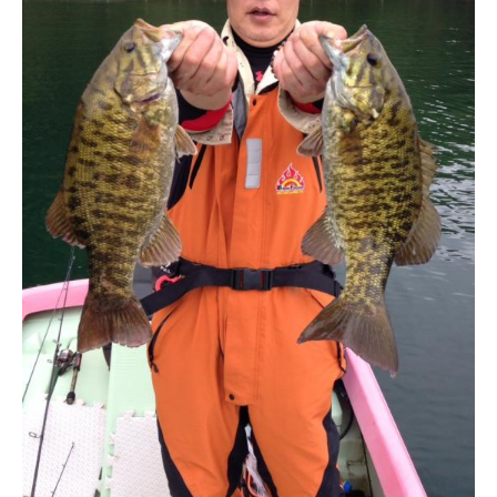
ス
i
ボ
_
ー
w
ト
e
/
b
ス
ワ
ン
ボ
ー
ト
/
貸
し
竿
/
ウ
エ