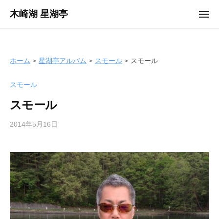
ュ
コ
ー
木崎湖 星湖亭
メ
ン
ニ
長
ュ
テ
ー
野
ン
県
ツ
ホーム
星湖亭アルバム
スモール
スモール
大
へ
町
スモール
ス
市
キ
の
スモール
ッ
レ
プ
2014年5月16日
b
ン
y
タ
s
ル
e
ボ
i
ー
k
ト
o
/
t
バ
e