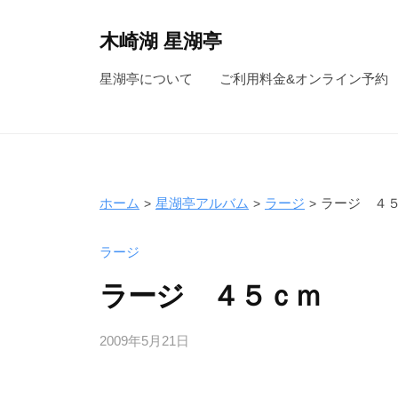
コ
ン
木崎湖 星湖亭
テ
長
星湖亭について
ご利用料金&オンライン予約
ン
野
ツ
県
へ
大
ス
町
キ
市
ホーム
星湖亭アルバム
ラージ
ラージ ４
ッ
の
レ
プ
ラージ
ン
ラージ ４５ｃｍ
タ
ル
2009年5月21日
b
ボ
y
ー
s