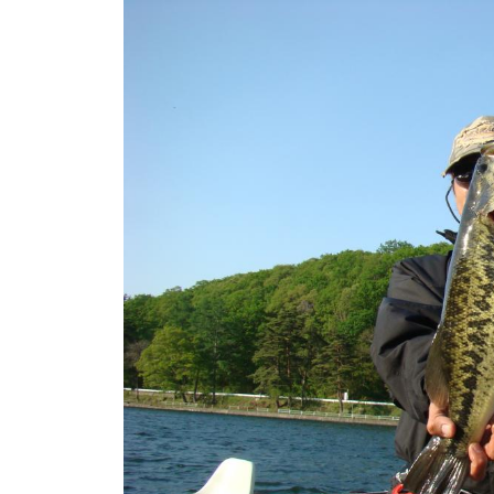
ト
e
/
i
バ
k
ス
o
ボ
t
e
ー
i
ト
_
/
w
ス
e
ワ
b
ン
ボ
ー
ト
/
貸