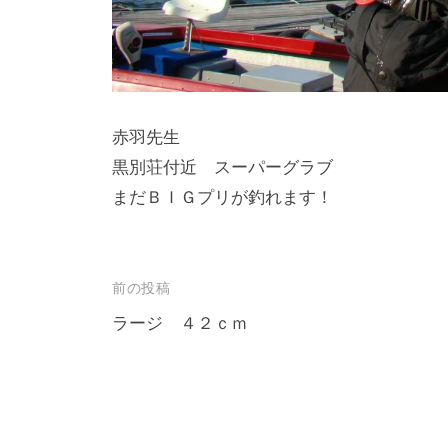
し
竿
/
ウ
赤羽先生
エ
黒別荘付近 スーパーグラブ
イ
まだＢＩＧプリが釣れます！
ク
ボ
ー
ド
投
前の投稿
稿
ラージ ４２ｃｍ
ナ
ビ
ゲ