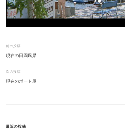
ス
i
ボ
_
ー
w
ト
e
/
b
ス
投
前の投稿
ワ
ン
稿
現在の田園風景
ボ
ナ
ー
ビ
次の投稿
ト
ゲ
現在のボート屋
/
ー
貸
シ
し
ョ
竿
ン
/
ウ
最近の投稿
エ