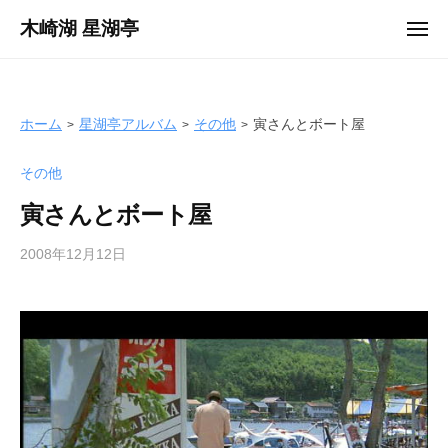
ュ
コ
ー
木崎湖 星湖亭
メ
ン
ニ
長
ュ
テ
ー
野
ン
県
ツ
ホーム
星湖亭アルバム
その他
寅さんとボート屋
大
へ
町
その他
ス
市
キ
の
寅さんとボート屋
ッ
レ
プ
2008年12月12日
b
ン
y
タ
s
ル
e
ボ
i
ー
k
ト
o
/
t
バ
e