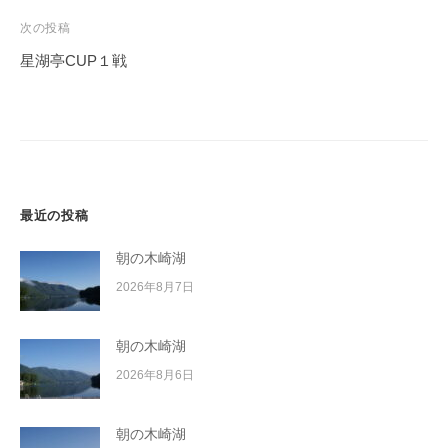
イ
ビ
次の投稿
ク
ゲ
星湖亭CUP１戦
ボ
ー
ー
シ
ド
ョ
ン
最近の投稿
朝の木崎湖
2026年8月7日
朝の木崎湖
2026年8月6日
朝の木崎湖