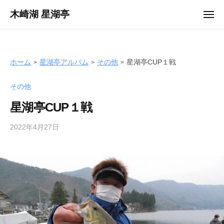
ュ
コ
ー
木崎湖 星湖亭
メ
ン
ニ
長
ュ
テ
ー
野
ン
県
ツ
ホーム
星湖亭アルバム
その他
星湖亭CUP１戦
大
へ
町
その他
ス
市
キ
の
星湖亭CUP１戦
ッ
レ
プ
2022年4月27日
b
ン
y
タ
s
ル
e
ボ
i
ー
k
ト
o
/
t
バ
e