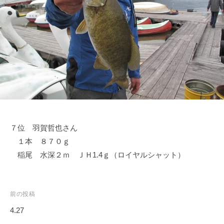
ス
i
ボ
_
ー
w
ト
e
/
b
ス
ワ
ン
ボ
ー
７位 羽賀哲也さん
ト
１本 ８７０ｇ
/
貸
稲尾 水深２ｍ ＪＨ1.4ｇ（ロイヤルシャット）
し
竿
/
投
前の投稿
ウ
稿
4.27
エ
ナ