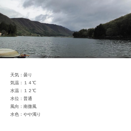
ス
i
ボ
_
ー
w
ト
e
/
b
ス
ワ
ン
ボ
ー
天気：曇り
ト
気温：１４℃
/
貸
水温：１２℃
し
水位：普通
竿
風向：南微風
/
水色：やや濁り
ウ
エ