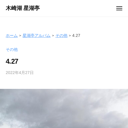
ュ
コ
ー
木崎湖 星湖亭
メ
ン
ニ
長
ュ
テ
ー
野
ン
県
ツ
ホーム
星湖亭アルバム
その他
4.27
大
へ
町
その他
ス
市
キ
の
4.27
ッ
レ
プ
2022年4月27日
b
ン
y
タ
s
ル
e
ボ
i
ー
k
ト
o
/
t
バ
e