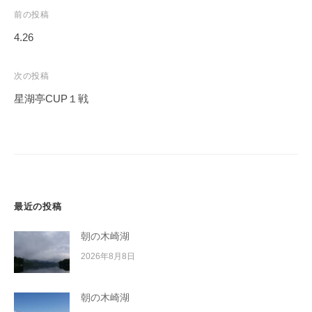
イ
投
前の投稿
ク
稿
4.26
ボ
ナ
ー
ビ
次の投稿
ド
ゲ
星湖亭CUP１戦
ー
シ
ョ
ン
最近の投稿
朝の木崎湖
2026年8月8日
朝の木崎湖