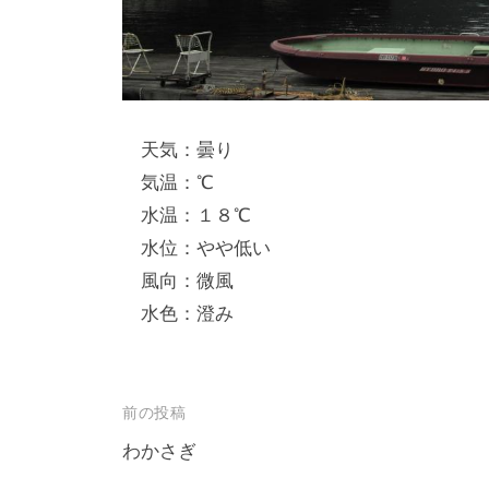
し
竿
/
ウ
天気：曇り
エ
気温：℃
イ
水温：１８℃
ク
水位：やや低い
ボ
ー
風向：微風
ド
水色：澄み
投
前の投稿
稿
わかさぎ