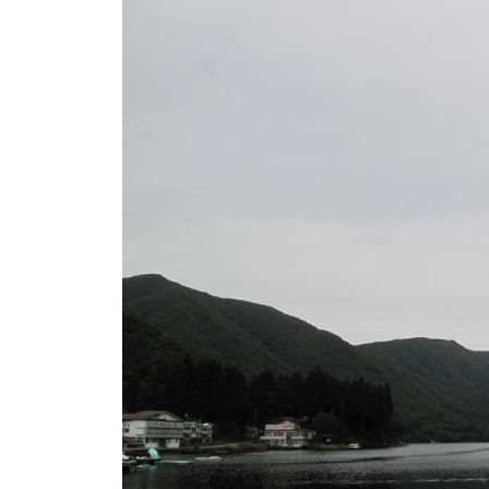
ト
e
/
i
バ
k
ス
o
ボ
t
e
ー
i
ト
_
/
w
ス
e
ワ
b
ン
ボ
ー
ト
/
貸