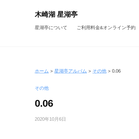
コ
ン
木崎湖 星湖亭
テ
長
星湖亭について
ご利用料金&オンライン予約
ン
野
ツ
県
へ
大
ス
町
キ
市
ホーム
星湖亭アルバム
その他
0.06
ッ
の
レ
プ
その他
ン
0.06
タ
ル
2020年10月6日
b
ボ
y
ー
s