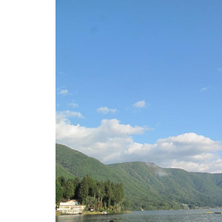
ト
e
/
i
バ
k
ス
o
ボ
t
e
ー
i
ト
_
/
w
ス
e
ワ
b
ン
ボ
ー
ト
/
貸