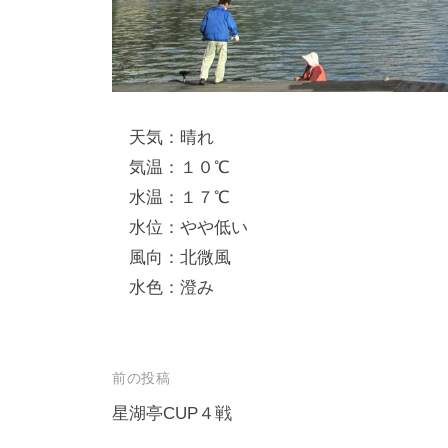
し
竿
/
ウ
天気：晴れ
エ
気温：１０℃
イ
水温：１７℃
ク
水位：やや低い
ボ
ー
風向：北微風
ド
水色：澄み
投
前の投稿
稿
星湖亭CUP４戦