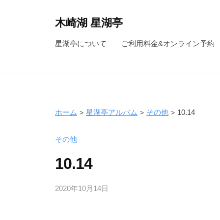
コ
ン
木崎湖 星湖亭
テ
長
星湖亭について
ご利用料金&オンライン予約
ン
野
ツ
県
へ
大
ス
町
キ
市
ホーム
星湖亭アルバム
その他
10.14
ッ
の
レ
プ
その他
ン
10.14
タ
ル
2020年10月14日
b
ボ
y
ー
s