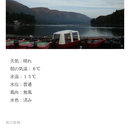
ス
i
ボ
_
ー
w
ト
e
/
b
ス
ワ
ン
天気：晴れ
ボ
ー
朝の気温：８℃
ト
水温：１５℃
/
水位：普通
貸
風向：無風
し
水色：済み
竿
/
ウ
投
前の投稿
エ