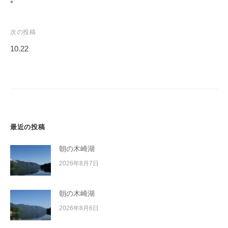
稿
*
イ
ナ
ク
ビ
ボ
次の投稿
ー
ゲ
10.22
ド
ー
シ
ョ
ン
最近の投稿
朝の木崎湖
2026年8月7日
朝の木崎湖
2026年8月6日