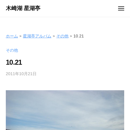
ュ
コ
ー
木崎湖 星湖亭
メ
ン
ニ
長
ュ
テ
ー
野
ン
県
ツ
ホーム
星湖亭アルバム
その他
10.21
大
へ
町
その他
ス
市
キ
の
10.21
ッ
レ
プ
2011年10月21日
b
ン
y
タ
s
ル
e
ボ
i
ー
k
ト
o
/
t
バ
e