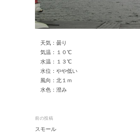
し
竿
/
ウ
天気：曇り
エ
気温：１０℃
イ
水温：１３℃
ク
水位：やや低い
ボ
ー
風向：北１ｍ
ド
水色：澄み
投
前の投稿
稿
スモール