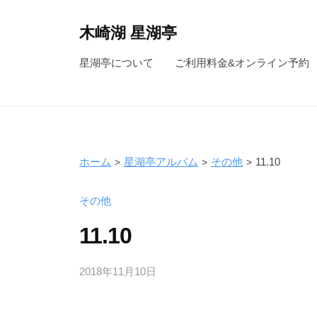
コ
ン
木崎湖 星湖亭
テ
長
星湖亭について
ご利用料金&オンライン予約
ン
野
ツ
県
へ
大
ス
町
キ
市
ホーム
星湖亭アルバム
その他
11.10
ッ
の
レ
プ
その他
ン
11.10
タ
ル
2018年11月10日
b
ボ
y
ー
s