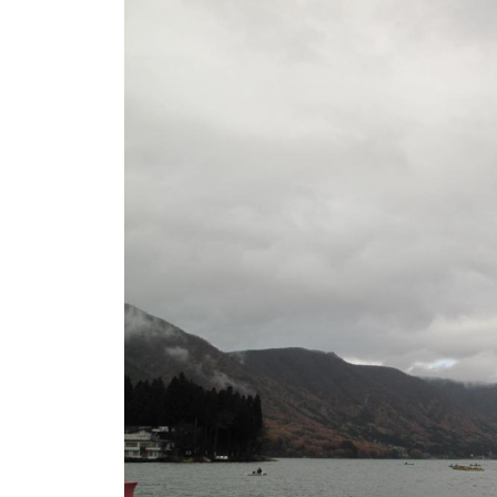
ト
e
/
i
バ
k
ス
o
ボ
t
e
ー
i
ト
_
/
w
ス
e
ワ
b
ン
ボ
ー
ト
/
貸