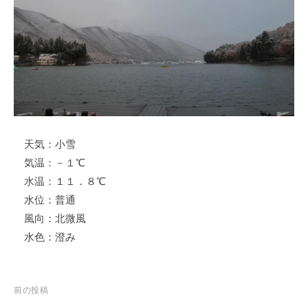
ス
i
ボ
_
ー
w
ト
e
/
b
ス
ワ
ン
天気：小雪
ボ
ー
気温：－１℃
ト
水温：１１．８℃
/
水位：普通
貸
風向：北微風
し
水色：澄み
竿
/
ウ
投
前の投稿
エ