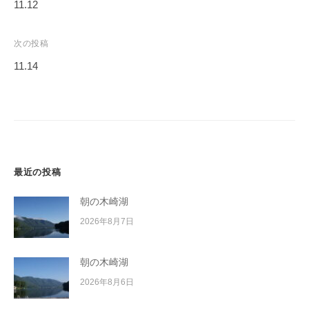
稿
11.12
イ
ナ
ク
ビ
ボ
次の投稿
ー
ゲ
11.14
ド
ー
シ
ョ
ン
最近の投稿
朝の木崎湖
2026年8月7日
朝の木崎湖
2026年8月6日