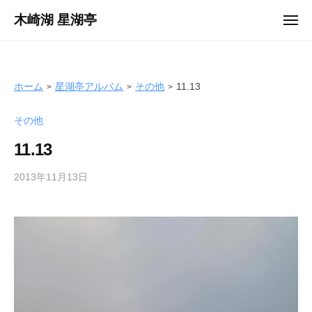
ュ
コ
ー
木崎湖 星湖亭
メ
ン
ニ
長
ュ
テ
ー
野
ン
県
ツ
ホーム
星湖亭アルバム
その他
11.13
大
へ
町
その他
ス
市
キ
の
11.13
ッ
レ
プ
2013年11月13日
b
ン
y
タ
s
ル
e
ボ
i
ー
k
ト
o
/
t
バ
e