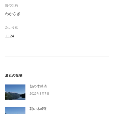
イ
投
前の投稿
ク
稿
わかさぎ
ボ
ナ
ー
ビ
次の投稿
ド
ゲ
11.24
ー
シ
ョ
ン
最近の投稿
朝の木崎湖
2026年8月7日
朝の木崎湖