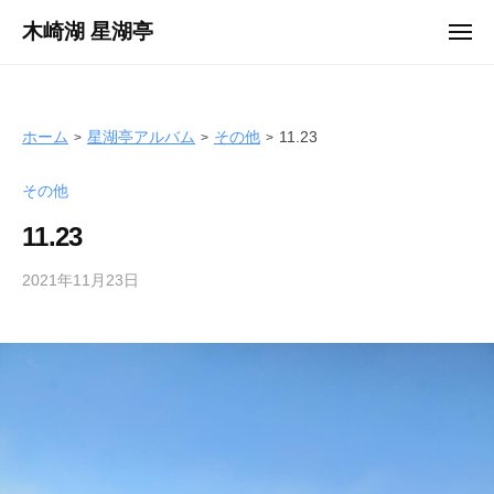
ュ
コ
ー
木崎湖 星湖亭
メ
ン
ニ
長
ュ
テ
ー
野
ン
県
ツ
ホーム
星湖亭アルバム
その他
11.23
大
へ
町
その他
ス
市
キ
の
11.23
ッ
レ
プ
2021年11月23日
b
ン
y
タ
s
ル
e
ボ
i
ー
k
ト
o
/
t
バ
e