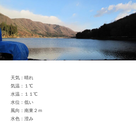
ス
i
ボ
_
ー
w
ト
e
/
b
ス
ワ
ン
ボ
ー
天気：晴れ
ト
気温：１℃
/
貸
水温：１１℃
し
水位：低い
竿
風向：南東２ｍ
/
水色：澄み
ウ
エ