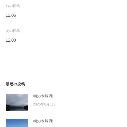
イ
投
前の投稿
ク
稿
12.06
ボ
ナ
ー
ビ
次の投稿
ド
ゲ
12.09
ー
シ
ョ
ン
最近の投稿
朝の木崎湖
2026年8月8日
朝の木崎湖