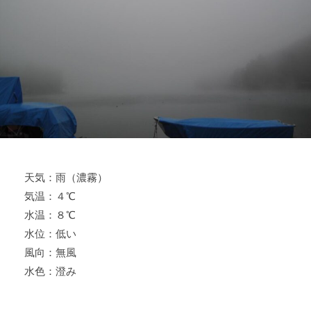
ス
i
ボ
_
ー
w
ト
e
/
b
ス
ワ
ン
ボ
ー
天気：雨（濃霧）
ト
気温：４℃
/
貸
水温：８℃
し
水位：低い
竿
風向：無風
/
水色：澄み
ウ
エ