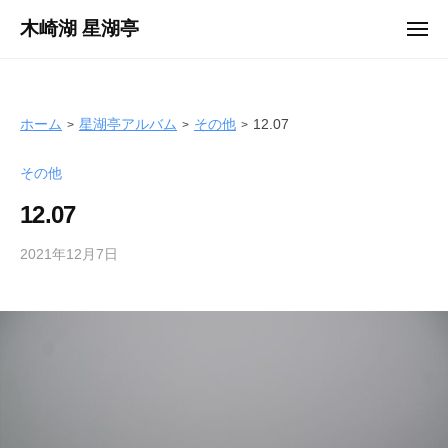
ュ
コ
ー
木崎湖 星湖亭
メ
ン
ニ
長
ュ
テ
ー
野
ン
県
ツ
ホーム
星湖亭アルバム
その他
12.07
大
へ
町
その他
ス
市
キ
の
12.07
ッ
レ
プ
2021年12月7日
b
ン
y
タ
s
ル
e
ボ
i
ー
k
ト
o
/
t
バ
e