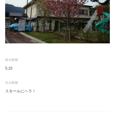
ス
i
ボ
_
ー
w
ト
e
/
b
ス
ワ
ン
ボ
投
ー
前の投稿
ト
稿
5.10
/
ナ
貸
ビ
次の投稿
し
ゲ
スモールにヘラ！
竿
ー
/
シ
ウ
ョ
エ