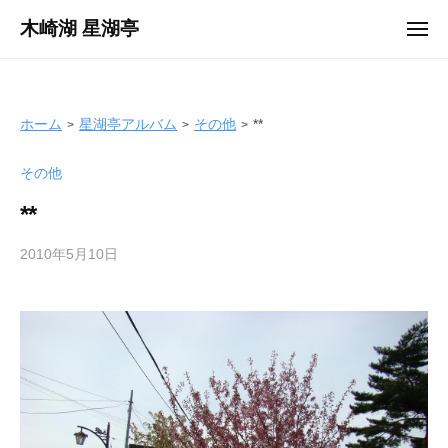
ュ
コ
ー
木崎湖 星湖亭
メ
ン
ニ
長
ュ
テ
ー
野
ン
県
ツ
ホーム
星湖亭アルバム
その他
**
大
へ
町
その他
ス
市
キ
の
**
ッ
レ
プ
2010年5月10日
b
ン
y
タ
s
ル
e
ボ
i
ー
k
ト
o
/
t
バ
e