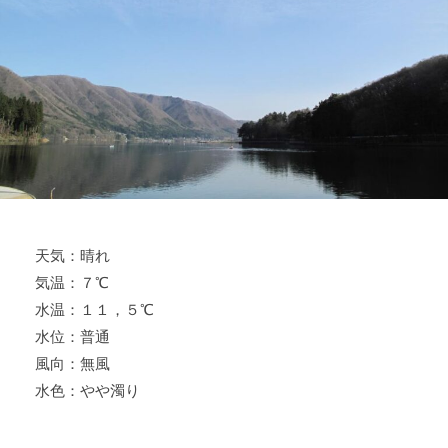
ス
i
ボ
_
ー
w
ト
e
/
b
ス
ワ
ン
ボ
ー
天気：晴れ
ト
気温：７℃
/
貸
水温：１１，５℃
し
水位：普通
竿
風向：無風
/
水色：やや濁り
ウ
エ