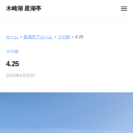
ュ
コ
ー
木崎湖 星湖亭
メ
ン
ニ
長
ュ
テ
ー
野
ン
県
ツ
ホーム
星湖亭アルバム
その他
4.25
大
へ
町
その他
ス
市
キ
の
4.25
ッ
レ
プ
2022年4月25日
b
ン
y
タ
s
ル
e
ボ
i
ー
k
ト
o
/
t
バ
e