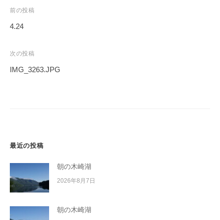
イ
投
前の投稿
ク
稿
4.24
ボ
ナ
ー
ビ
次の投稿
ド
ゲ
IMG_3263.JPG
ー
シ
ョ
ン
最近の投稿
朝の木崎湖
2026年8月7日
朝の木崎湖