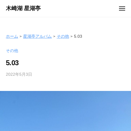
ュ
コ
ー
木崎湖 星湖亭
メ
ン
ニ
長
ュ
テ
ー
野
ン
県
ツ
ホーム
星湖亭アルバム
その他
5.03
大
へ
町
その他
ス
市
キ
の
5.03
ッ
レ
プ
2022年5月3日
b
ン
y
タ
s
ル
e
ボ
i
ー
k
ト
o
/
t
バ
e