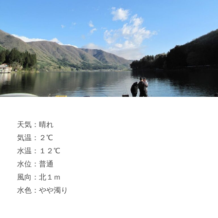
ス
i
ボ
_
ー
w
ト
e
/
b
ス
ワ
ン
ボ
ー
天気：晴れ
ト
気温：２℃
/
貸
水温：１２℃
し
水位：普通
竿
風向：北１ｍ
/
水色：やや濁り
ウ
エ