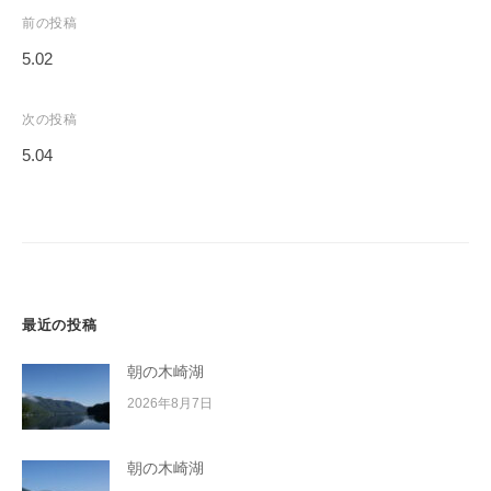
イ
投
前の投稿
ク
稿
5.02
ボ
ナ
ー
ビ
次の投稿
ド
ゲ
5.04
ー
シ
ョ
ン
最近の投稿
朝の木崎湖
2026年8月7日
朝の木崎湖