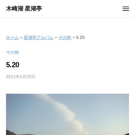
ュ
コ
ー
木崎湖 星湖亭
メ
ン
ニ
長
ュ
テ
ー
野
ン
県
ツ
ホーム
星湖亭アルバム
その他
5.20
大
へ
町
その他
ス
市
キ
の
5.20
ッ
レ
プ
2011年5月20日
b
ン
y
タ
s
ル
e
ボ
i
ー
k
ト
o
/
t
バ
e