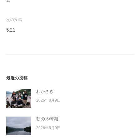
稿
**
イ
ナ
ク
ビ
ボ
次の投稿
ー
ゲ
5.21
ド
ー
シ
ョ
ン
最近の投稿
わかさぎ
2026年8月9日
朝の木崎湖
2026年8月9日