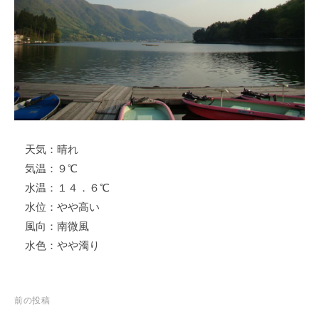
ス
i
ボ
_
ー
w
ト
e
/
b
ス
ワ
ン
天気：晴れ
ボ
ー
気温：９℃
ト
水温：１４．６℃
/
水位：やや高い
貸
風向：南微風
し
水色：やや濁り
竿
/
ウ
投
前の投稿
エ