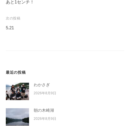
稿
あと1センチ！
イ
ナ
ク
ビ
ボ
次の投稿
ー
ゲ
5.21
ド
ー
シ
ョ
ン
最近の投稿
わかさぎ
2026年8月9日
朝の木崎湖
2026年8月9日