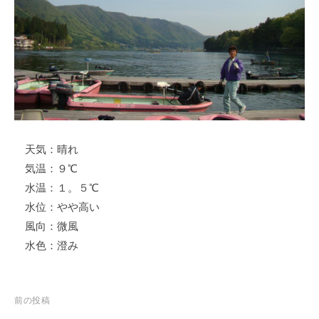
ス
i
ボ
_
ー
w
ト
e
/
b
ス
ワ
ン
天気：晴れ
ボ
ー
気温：９℃
ト
水温：１。５℃
/
水位：やや高い
貸
風向：微風
し
水色：澄み
竿
/
ウ
投
前の投稿
エ