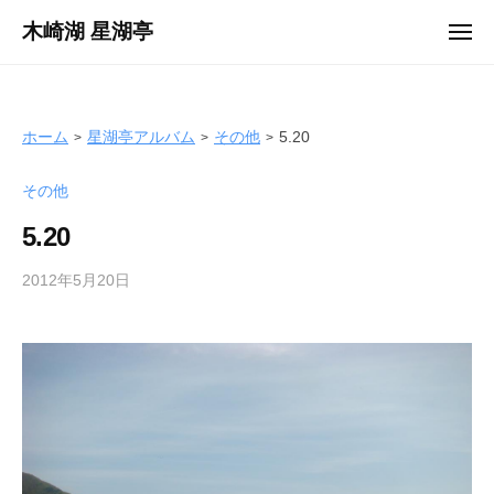
ュ
コ
ー
木崎湖 星湖亭
メ
ン
ニ
長
ュ
テ
ー
野
ン
県
ツ
ホーム
星湖亭アルバム
その他
5.20
大
へ
町
その他
ス
市
キ
の
5.20
ッ
レ
プ
2012年5月20日
b
ン
y
タ
s
ル
e
ボ
i
ー
k
ト
o
/
t
バ
e