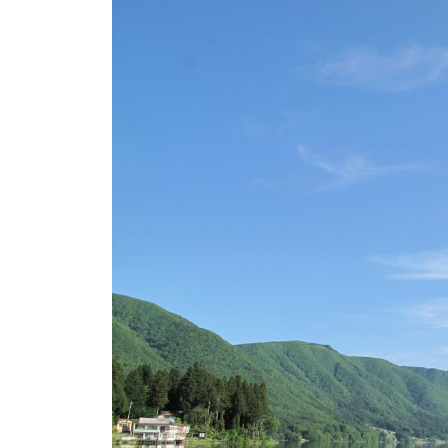
ト
e
/
i
バ
k
ス
o
ボ
t
e
ー
i
ト
_
/
w
ス
e
ワ
b
ン
ボ
ー
ト
/
貸