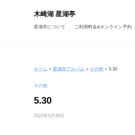
コ
ン
木崎湖 星湖亭
テ
長
星湖亭について
ご利用料金&オンライン予約
ン
野
ツ
県
へ
大
ス
町
キ
市
ホーム
星湖亭アルバム
その他
5.30
ッ
の
レ
プ
その他
ン
5.30
タ
ル
2022年5月30日
b
ボ
y
ー
s