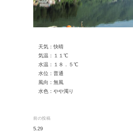
し
竿
/
ウ
エ
天気：快晴
イ
気温：１１℃
ク
水温：１８．５℃
ボ
水位：普通
ー
風向：無風
ド
水色：やや濁り
投
前の投稿
稿
5.29