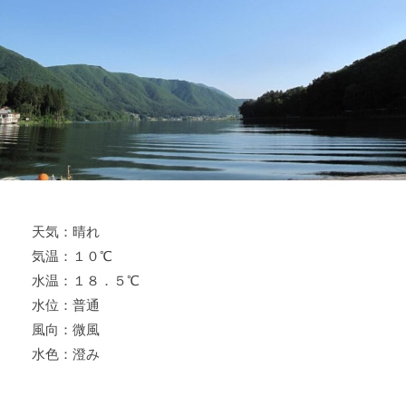
ス
i
ボ
_
ー
w
ト
e
/
b
ス
ワ
ン
ボ
ー
天気：晴れ
ト
気温：１０℃
/
貸
水温：１８．５℃
し
水位：普通
竿
風向：微風
/
水色：澄み
ウ
エ