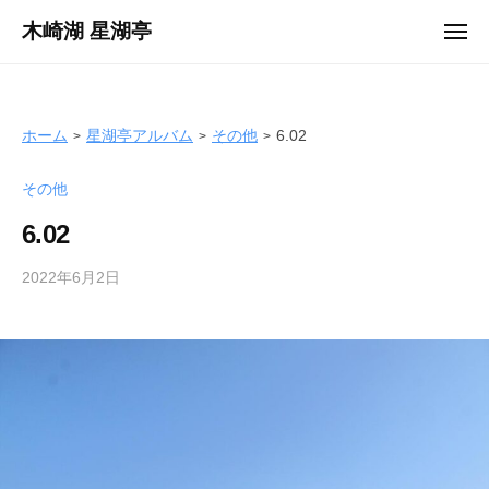
ュ
コ
ー
木崎湖 星湖亭
メ
ン
ニ
長
ュ
テ
ー
野
ン
県
ツ
ホーム
星湖亭アルバム
その他
6.02
大
へ
町
その他
ス
市
キ
の
6.02
ッ
レ
プ
2022年6月2日
b
ン
y
タ
s
ル
e
ボ
i
ー
k
ト
o
/
t
バ
e