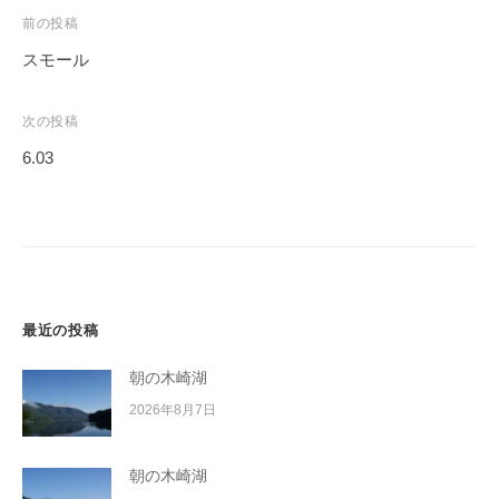
イ
投
前の投稿
ク
稿
スモール
ボ
ナ
ー
ビ
次の投稿
ド
ゲ
6.03
ー
シ
ョ
ン
最近の投稿
朝の木崎湖
2026年8月7日
朝の木崎湖